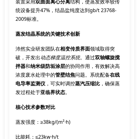
装置采用
双曲面离心分离
结构，使蒸发效率较传
统设备提升47%，结晶盐纯度达到gb/t 23768-
2009标准。
蒸发结晶系统的关键技术创新
沛然实业研发团队在
相变传质界面
领域取得突
破，开发出
动态梯度温控系统
。通过
双轴螺旋搅
拌器
和
纳米级防垢涂层
的协同作用，有效解决高
浓度废水处理中的
管壁结焦
问题。系统配备
在线
电导率监测仪
，可实时调控
蒸汽压缩比
，确保蒸
发过程处于
亚临界状态
。
核心技术参数对比
蒸发强度：≥38kg/(m²·h)
比能耗：≤23kw·h/t