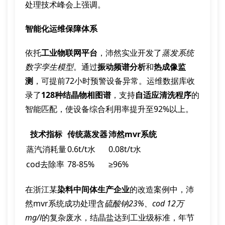
处理技术峰会上强调。
智能化运维保障体系
依托
工业物联网平台
，沛然实业开发了
蒸发系统
数字孪生模型
。通过
振动频谱分析
和
热成像监
测
，可提前72小时预警设备异常。运维数据库收
录了
128种结晶物相图谱
，支持
自适应清洗程序
的
智能匹配，使设备综合利用率提升至92%以上。
技术指标
传统蒸发器
沛然mvr系统
蒸汽消耗量
0.6t/t水
0.08t/t水
cod去除率
78-85%
≥96%
在浙江某
染料中间体生产企业
的改造案例中，沛
然mvr系统成功处理含
硫酸钠23%、cod 12万
mg/l
的复杂废水，结晶盐达到工业级标准，年节