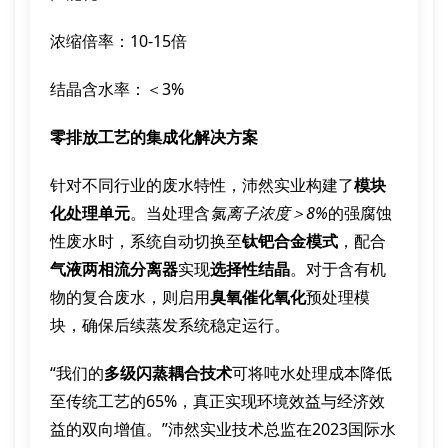
浓缩倍率：10-15倍
结晶含水率：＜3%
零排放工艺的集成化解决方案
针对不同行业的废水特性，沛然实业构建了
模块
化处理单元
。当处理含
氯离子浓度＞8%
的强腐蚀
性废水时，系统自动切换至
钛钯合金模式
，配合
气液两相流分离器
实现
选择性结晶
。对于含有机
物的复合废水，则启用
臭氧催化氧化
预处理模
块，确保后续蒸发系统稳定运行。
“我们的
多级闪蒸耦合技术
可将吨水处理成本降低
至传统工艺的65%，真正实现环境效益与经济效
益的双向增值。”沛然实业技术总监在2023国际水