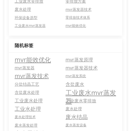
工业废水零排放
零排放方案
废水处理
mvr蒸发器技术
环保设备选型
零排放技术体系
工业废水mvr蒸发器
mvr能效优化
随机标签
mvr能效优化
mvr蒸发原理
mvr蒸发器技术
mvr蒸发器
mvr蒸发技术
mvr蒸发系统
含盐废水
分盐结晶工艺
工业废水mvr蒸发
含盐废水处理
器
工业废水处理
工业废水零排放
工业水处理
废水处理
废水结晶
废水处理技术
废水蒸发处理
废水蒸发设备