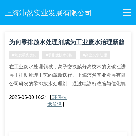
☰
上海沛然实业发展有限公司
为何零排放水处理剂成为工业废水治理新趋
势？
#蒸发系统优化
#零排放技术创新
#高盐废水处理
在工业废水处理领域，离子交换膜分离技术的突破性进
展正推动处理工艺的革新迭代。上海沛然实业发展有限
公司研发的零排放水处理剂，通过电渗析浓缩与催化氧
化耦合工艺，成功实现废水结晶盐的资源化利用。该项
2025-05-30 16:21
【
环保技
技术采用多级反渗透组合工艺，使废水回用率突破98%
术前沿
】
的技术瓶颈。
针对含盐废水蒸发处理装置的热力学特性，沛然实业创
新开发了动态晶核抑制系统。该系统通过调控过饱和度
梯度，有效防止蒸发器结垢现象。实验数据显示，采